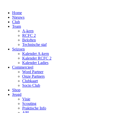
Spring
naar
Home
de
Nieuws
inhoud
Club
Team
A-kern
RCFC 2
Beloften
Technische staf
Seizoen
Kalender A-kern
Kalender RCFC 2
Kalender Ladies
Commercieel
Word Partner
Onze Partners
Clubkaart
Socio Club
Shop
Jeugd
Visie
Scouting
Praktische Info
API