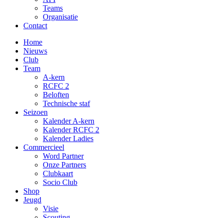
Teams
Organisatie
Contact
Home
Nieuws
Club
Team
A-kern
RCFC 2
Beloften
Technische staf
Seizoen
Kalender A-kern
Kalender RCFC 2
Kalender Ladies
Commercieel
Word Partner
Onze Partners
Clubkaart
Socio Club
Shop
Jeugd
Visie
Scouting