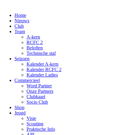
Spring
naar
Home
de
Nieuws
inhoud
Club
Team
A-kern
RCFC 2
Beloften
Technische staf
Seizoen
Kalender A-kern
Kalender RCFC 2
Kalender Ladies
Commercieel
Word Partner
Onze Partners
Clubkaart
Socio Club
Shop
Jeugd
Visie
Scouting
Praktische Info
API