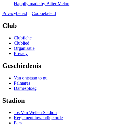
Happily made by Bitter Melon
Privacybeleid
–
Cookiebeleid
Club
Main
Clubfiche
Menu
Clublied
Organisatie
Privacy
Geschiedenis
Main
Van ontstaan to nu
Menu
Palmares
Damesploeg
Stadion
Main
Jos Van Wellen Stadion
Menu
Reglement inwendige orde
Pers