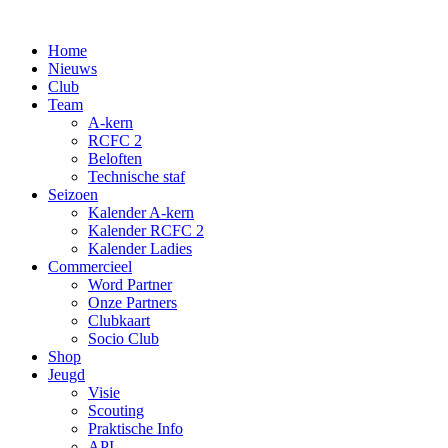
Spring
naar
Home
de
Nieuws
inhoud
Club
Team
A-kern
RCFC 2
Beloften
Technische staf
Seizoen
Kalender A-kern
Kalender RCFC 2
Kalender Ladies
Commercieel
Word Partner
Onze Partners
Clubkaart
Socio Club
Shop
Jeugd
Visie
Scouting
Praktische Info
API